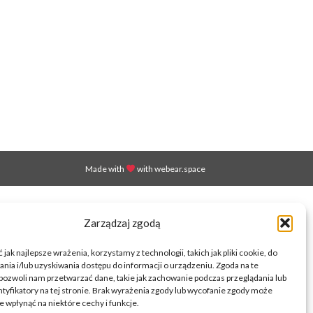
Made with
with
webear.space
Zarządzaj zgodą
jak najlepsze wrażenia, korzystamy z technologii, takich jak pliki cookie, do
ia i/lub uzyskiwania dostępu do informacji o urządzeniu. Zgoda na te
pozwoli nam przetwarzać dane, takie jak zachowanie podczas przeglądania lub
ntyfikatory na tej stronie. Brak wyrażenia zgody lub wycofanie zgody może
e wpłynąć na niektóre cechy i funkcje.