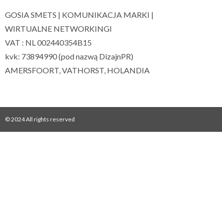
GOSIA SMETS | KOMUNIKACJA MARKI |
WIRTUALNE NETWORKINGI
VAT : NL 002440354B15
kvk: 73894990 (pod nazwą DizajnPR)
AMERSFOORT, VATHORST, HOLANDIA
© 2024 All rights reserved​