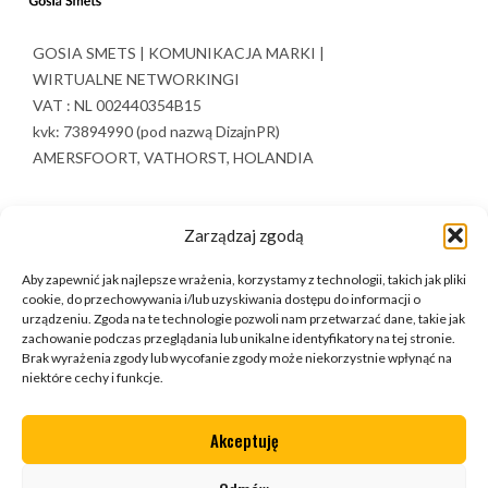
GOSIA SMETS | KOMUNIKACJA MARKI |
WIRTUALNE NETWORKINGI
VAT : NL 002440354B15
kvk: 73894990 (pod nazwą DizajnPR)
AMERSFOORT, VATHORST, HOLANDIA
Zarządzaj zgodą
Warto zerknąć
Aby zapewnić jak najlepsze wrażenia, korzystamy z technologii, takich jak pliki
cookie, do przechowywania i/lub uzyskiwania dostępu do informacji o
O mnie
Polityka prywatności
urządzeniu. Zgoda na te technologie pozwoli nam przetwarzać dane, takie jak
zachowanie podczas przeglądania lub unikalne identyfikatory na tej stronie.
Connecting
Regulamin
Brak wyrażenia zgody lub wycofanie zgody może niekorzystnie wpłynąć na
Mentoring
Blog
niektóre cechy i funkcje.
Sklep
Moje konto
Kontakt
Koszyk
Akceptuję